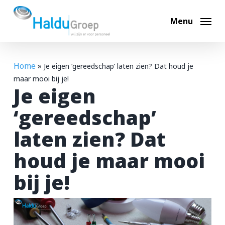
Skip
to
Menu
main
content
Home
»
Je eigen ‘gereedschap’ laten zien? Dat houd je
Hoi, ik ben Max
maar mooi bij je!
Je eigen
Ik help je graag op weg. Waar ben je naar op zoek?
‘gereedschap’
laten zien? Dat
Bouwvacatures
houd je maar mooi
Techniek vacatures
bij je!
Automotive vacatures
Werken bij Haldu