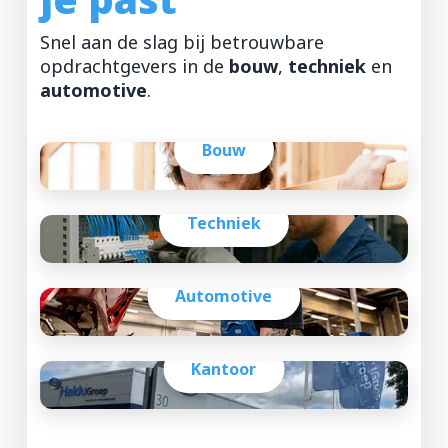
ZZP-opdrachten
Snel aan de slag bij betrouwbare
opdrachtgevers in de
bouw
,
techniek
en
automotive
.
Vakmensen nodig?
Bouw
Techniek
Automotive
Kantoor