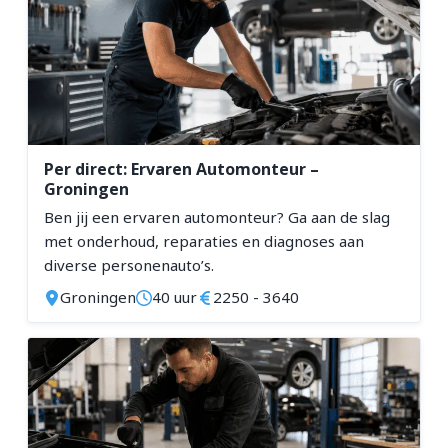
Techniek
ZZP-opdrachten
Vakgebied
Vakmensen nodig?
Allround Inspecteur Huisvesting
Allround Monteur
Automonteur
Per direct: Ervaren Automonteur –
Groningen
Betontimmerman
Ben jij een ervaren automonteur? Ga aan de slag
Bouwhulp
met onderhoud, reparaties en diagnoses aan
Chef Werkplaats
diverse personenauto’s.
Commercieel medewerker
Groningen
40 uur
2250 - 3640
Dakdekker
Elektromonteur
Glazenwasser
Hardware Engineer
HR Coördinator