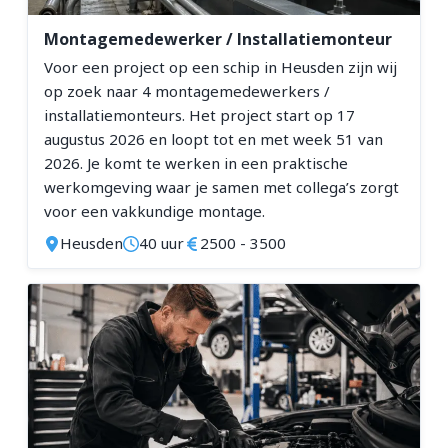
Storingsmonteur
Teamleider Productie
Montagemedewerker / Installatiemonteur
Voor een project op een schip in Heusden zijn wij
Timmerman
op zoek naar 4 montagemedewerkers /
Torenkraanmachinist
installatiemonteurs. Het project start op 17
Verreiker Machinist
augustus 2026 en loopt tot en met week 51 van
2026. Je komt te werken in een praktische
Provincie
werkomgeving waar je samen met collega’s zorgt
voor een vakkundige montage.
Flevoland
Heusden
40 uur
2500 - 3500
Gelderland
Groningen
Limburg
Noord-Brabant
Noord-Holland
Overijssel
Utrecht