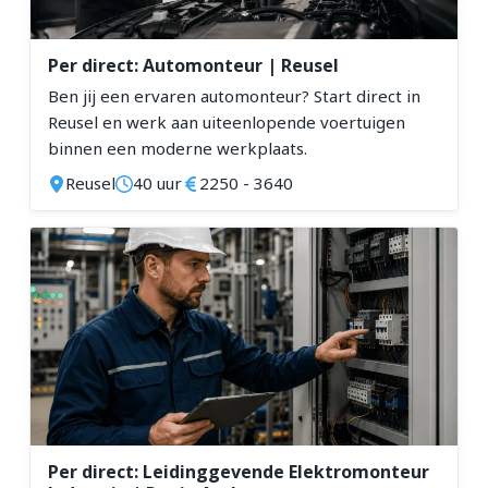
Zeeland
Zuid-Holland
Per direct: Automonteur | Reusel
Ben jij een ervaren automonteur? Start direct in
Opleiding
Reusel en werk aan uiteenlopende voertuigen
binnen een moderne werkplaats.
MBO
Reusel
40 uur
2250 - 3640
Per direct: Leidinggevende Elektromonteur