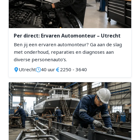
Inbedrijfsteller
Lasser
Leidinggevende Elektromonteur
Loodgieter
Per direct: Ervaren Automonteur – Utrecht
Ben jij een ervaren automonteur? Ga aan de slag
Metal Stud Monteur
met onderhoud, reparaties en diagnoses aan
Metselaar
diverse personenauto’s.
Montagemedewerker
Utrecht
40 uur
2250 - 3640
Monteur Technische Dienst
Paneelbouwer
Productiemedewerker
Project Instructor
Service Engineer
Service Monteur
Software Engineer