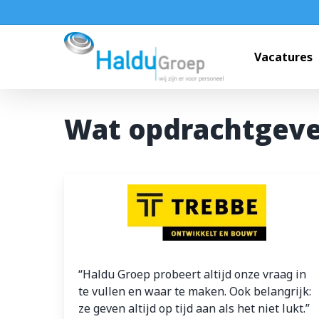
Skip
to
main
Vacatures
content
Wat opdrachtgeve
Hoi, ik ben Max
Ik help je graag op weg. Waar ben je naar op zoe
Bouwvacatures
Techniek vacatures
Automotive vacatures
Werken bij Haldu
“Haldu Groep probeert altijd onze vraag in
ZZP-opdrachten
Vakmensen nodig?
te vullen en waar te maken. Ook belangrijk:
ze geven altijd op tijd aan als het niet lukt.”