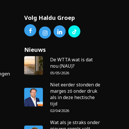
Volg Haldu Groep
Nieuws
De WTTA wat is dat
nou (NAU)?
05/05/2026
ingen
Niet eerder stonden de
marges zó onder druk
als in deze hectische
tijd
02/04/2026
Wat als je straks onder
nieuwe regels valt —