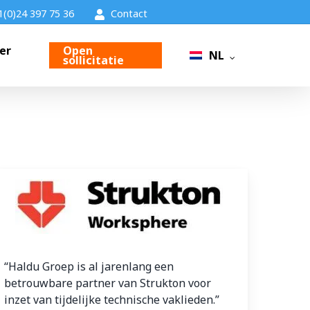
1(0)24 397 75 36
Contact
er
Open
NL
sollicitatie
“Haldu Groep is al jarenlang een
betrouwbare partner van Strukton voor
inzet van tijdelijke technische vaklieden.”