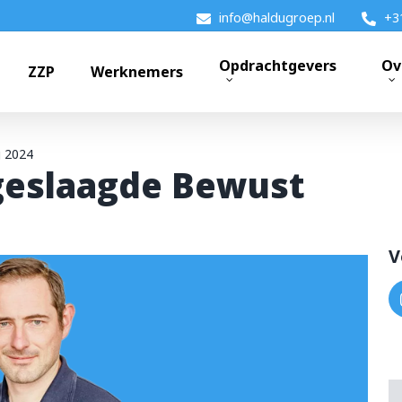
info@haldugroep.nl
+3
Opdrachtgevers
Ov
ZZP
Werknemers
g 2024
 geslaagde Bewust
k?
V