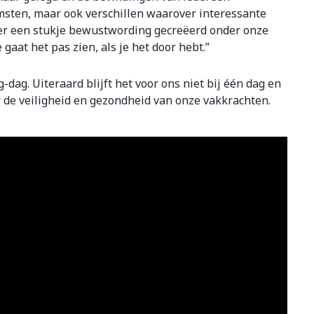
sten, maar ook verschillen waarover interessante
er een stukje bewustwording gecreëerd onder onze
e gaat het pas zien, als je het door hebt.”
dag. Uiteraard blijft het voor ons niet bij één dag en
r de veiligheid en gezondheid van onze vakkrachten.