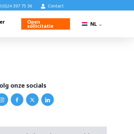
1(0)24 397 75 36
Contact
er
Open
NL
sollicitatie
olg onze socials