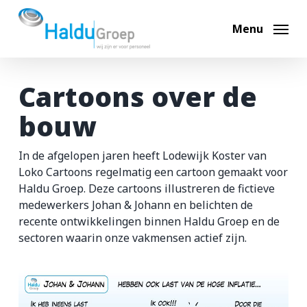
Skip
to
Menu
main
content
Cartoons over de
Hoi, ik ben Max
bouw
Ik help je graag op weg. Waar ben je naar op zoek?
In de afgelopen jaren heeft Lodewijk Koster van
Loko Cartoons regelmatig een cartoon gemaakt voor
Bouwvacatures
Haldu Groep. Deze cartoons illustreren de fictieve
medewerkers Johan & Johann en belichten de
Techniek vacatures
recente ontwikkelingen binnen Haldu Groep en de
sectoren waarin onze vakmensen actief zijn.
Automotive vacatures
Werken bij Haldu