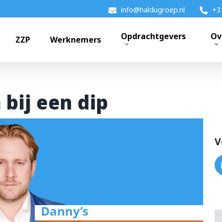
info@haldugroep.nl
+3
Opdrachtgevers
Ov
ZZP
Werknemers
bij een dip
k?
V