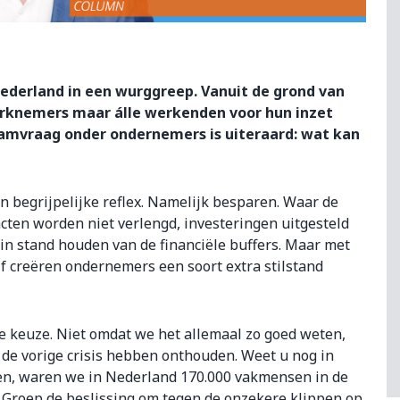
s Nederland in een wurggreep. Vanuit de grond van
werknemers maar álle werkenden voor hun inzet
amvraag onder ondernemers is uiteraard: wat kan
n begrijpelijke reflex. Namelijk besparen. Waar de
acten worden niet verlengd, investeringen uitgesteld
k in stand houden van de financiële buffers. Maar met
jf creëren ondernemers een soort extra stilstand
 keuze. Niet omdat we het allemaal zo goed weten,
 de vorige crisis hebben onthouden. Weet u nog in
n, waren we in Nederland 170.000 vakmensen in de
u Groep de beslissing om tegen de onzekere klippen op