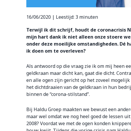
16/06/2020 |
Leestijd:
3
minuten
Terwijl ik dit schrijf, houdt de coronacrisi
mijn hart dank ik niet alleen onze stoere 
onder deze moeilijke omstandigheden. Dé h
ik doen om te overleven?
Als antwoord op die vraag zie ik om mij heen ee
geldkraan maar dicht kan, gaat die dicht. Contr
en alle ogen zijn gericht op het zoveel mogelij
het dichtdraaien van de geldkraan in hun bedri
binnen de “corona-stilstand”.
Bij Haldu Groep maakten we bewust een andere
maar wel omdat we nog heel goed de lessen uit
2008? Voordat we met de ogen konden knippere
bouw kwijt. Tijdens die vorige crisis nam Hald