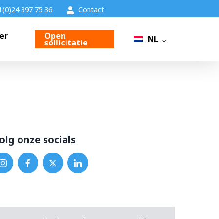
1(0)24 397 75 36
Contact
er
Open
NL
sollicitatie
olg onze socials