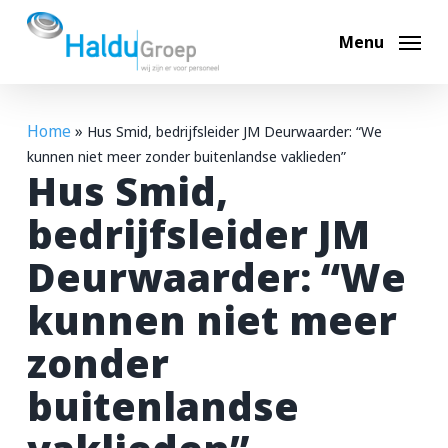
Skip
to
Menu
main
content
Home
»
Hus Smid, bedrijfsleider JM Deurwaarder: “We
Hoi, ik ben Max
kunnen niet meer zonder buitenlandse vaklieden”
Hus Smid,
Ik help je graag op weg. Waar ben je naar op zoek?
bedrijfsleider JM
Deurwaarder: “We
Bouwvacatures
kunnen niet meer
Techniek vacatures
zonder
Automotive vacatures
buitenlandse
Werken bij Haldu