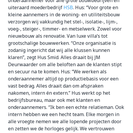
onderaannemer voor alle grote bouwbedrijven en
uiteraard moederbedrijf
HSB
. Hus: “Voor grote en
kleine aannemers in de woning- en utiliteitsbouw
verzorgen wij vakkundig het stel-, isolatie-, lijm-,
voeg-, steiger-, timmer- en metselwerk. Zowel voor
nieuwbouw als renovatie. Van luxe villa’s tot
grootschalige bouwwerken. “Onze organisatie is
zodanig ingericht dat wij alle klussen kunnen
klaren”, zegt Hus Smid. Alles draait bij JM
Deurwaarder om alle beloften aan de klanten stipt
en secuur na te komen. Hus: “We werken als
onderaannemer altijd op productiebasis voor een
vast bedrag. Alles draait dan om afspraken
nakomen, intern én extern.” Hus werkt op het
bedrijfsbureau, maar ook met klanten en
onderaannemers. “Ik ben een echte relatieman. Ook
intern hebben we een hecht team. Elke morgen in
alle vroegte nemen we alle lopende projecten door
en zetten we de horloges gelijk. We vertrouwen