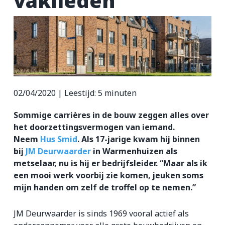
vaklieden”
ZZP-opdrachten
Vakmensen nodig?
02/04/2020 |
Leestijd:
5
minuten
Sommige carrières in de bouw zeggen alles over
het doorzettingsvermogen van iemand.
Neem
Hus Smid
. Als 17-jarige kwam hij binnen
bij
JM Deurwaarder
in Warmenhuizen als
metselaar, nu is hij er bedrijfsleider. “Maar als ik
een mooi werk voorbij zie komen, jeuken soms
mijn handen om zelf de troffel op te nemen.”
JM Deurwaarder is sinds 1969 vooral actief als