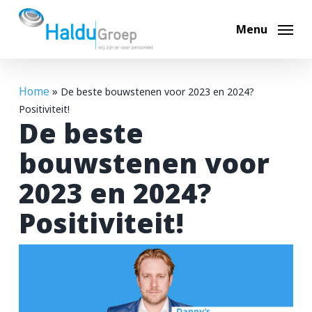
Skip
to
Menu
main
content
Home
»
De beste bouwstenen voor 2023 en 2024?
Hoi, ik ben Max
Positiviteit!
De beste
Ik help je graag op weg. Waar ben je naar op zoek?
bouwstenen voor
2023 en 2024?
Bouwvacatures
Positiviteit!
Techniek vacatures
Automotive vacatures
Werken bij Haldu