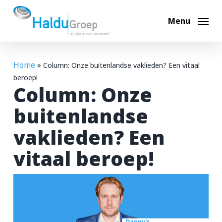
Skip
to
Menu
main
content
Home
»
Column: Onze buitenlandse vaklieden? Een vitaal
Hoi, ik ben Max
beroep!
Column: Onze
Ik help je graag op weg. Waar ben je naar op zoek?
buitenlandse
vaklieden? Een
Bouwvacatures
vitaal beroep!
Techniek vacatures
Automotive vacatures
Werken bij Haldu