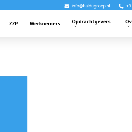
info@haldugroep.nl
+3
Opdrachtgevers
Ov
ZZP
Werknemers
k?