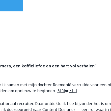
era, een koffieliefde en een hart vol verhalen”
n ik samen met mijn dochter Roemenië verruilde voor een ni
adden om opnieuw te beginnen. 🇷🇴❤️🇳🇱
rnationaal recruiter. Daar ontdekte ik hoe bijzonder het is
n ik doorgegroeid naar Content Designer — een rol waarin