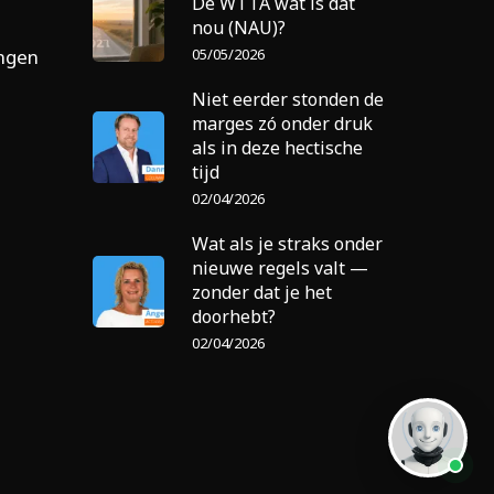
De WTTA wat is dat
nou (NAU)?
05/05/2026
ingen
Niet eerder stonden de
marges zó onder druk
als in deze hectische
tijd
02/04/2026
Wat als je straks onder
nieuwe regels valt —
zonder dat je het
doorhebt?
02/04/2026