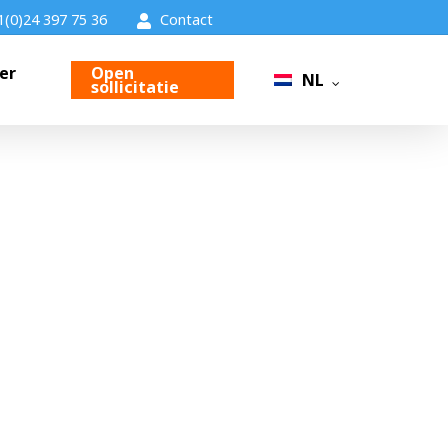
1(0)24 397 75 36
Contact
er
Open
NL
sollicitatie