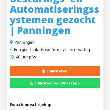
Automatiseringss
ZZP-opdrachten
ystemen gezocht
Vakmensen nodig?
| Panningen
Panningen
Een goed salaris conform cao en ervaring
40 uur p/w
Solliciteren
Solliciteer via WhatsApp
Functieomschrijving: