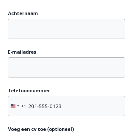
Achternaam
E-mailadres
Telefoonnummer
+1
United
States
+1
Voeg een cv toe (optioneel)