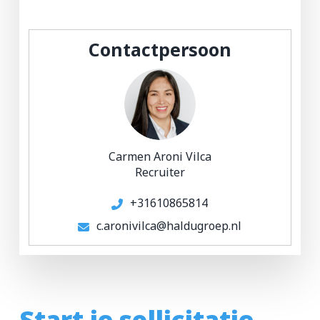
Contactpersoon
Carmen Aroni Vilca
Recruiter
+31610865814
c.aronivilca@haldugroep.nl
Start je sollicitatie