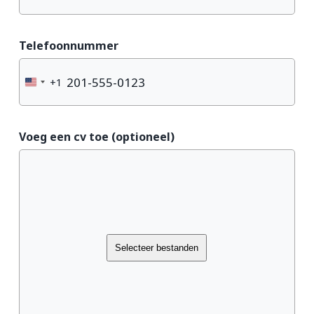
Telefoonnummer
+1
United
States
+1
Voeg een cv toe (optioneel)
Selecteer bestanden