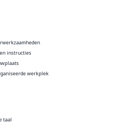
merwerkzaamheden
en instructies
uwplaats
organiseerde werkplek
 taal