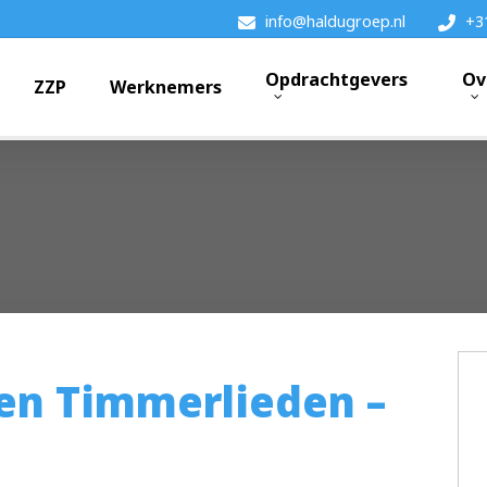
info@haldugroep.nl
+3
Opdrachtgevers
Ov
ZZP
Werknemers
k?
ren Timmerlieden –