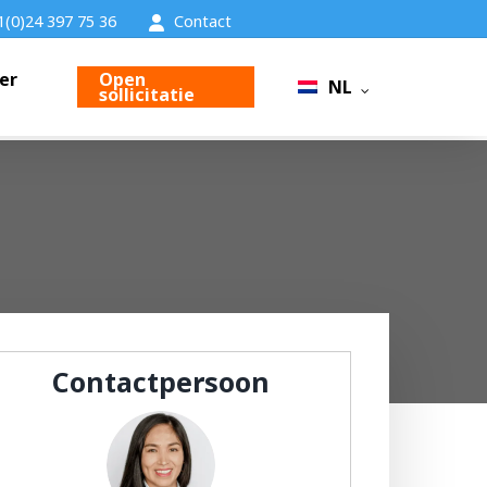
1(0)24 397 75 36
Contact
er
Open
NL
sollicitatie
Contactpersoon