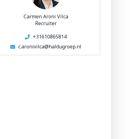
Carmen Aroni Vilca
Recruiter
+31610865814
c.aronivilca@haldugroep.nl