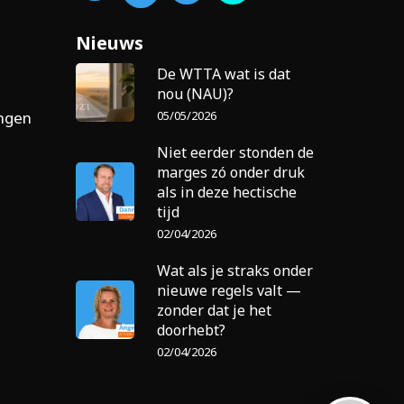
Nieuws
De WTTA wat is dat
nou (NAU)?
05/05/2026
ingen
Niet eerder stonden de
marges zó onder druk
als in deze hectische
tijd
02/04/2026
Wat als je straks onder
nieuwe regels valt —
zonder dat je het
doorhebt?
02/04/2026