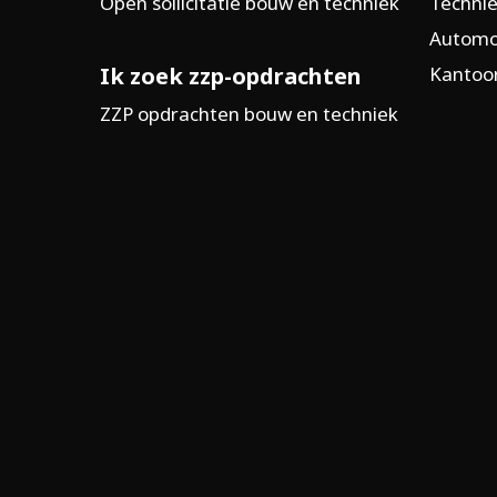
Open sollicitatie bouw en techniek
Technie
Automo
Ik zoek zzp-opdrachten
Kantoor
ZZP opdrachten bouw en techniek