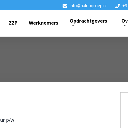
info@haldugroep.nl
+3
Opdrachtgevers
Ov
ZZP
Werknemers
k?
uur p/w