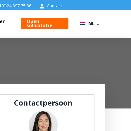
1(0)24 397 75 36
Contact
er
Open
NL
sollicitatie
Contactpersoon