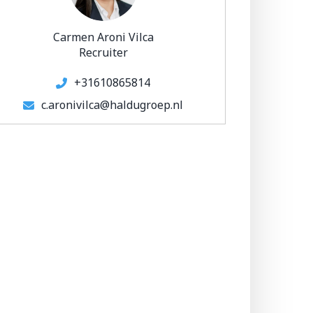
Carmen Aroni Vilca
Recruiter
+31610865814
c.aronivilca@haldugroep.nl