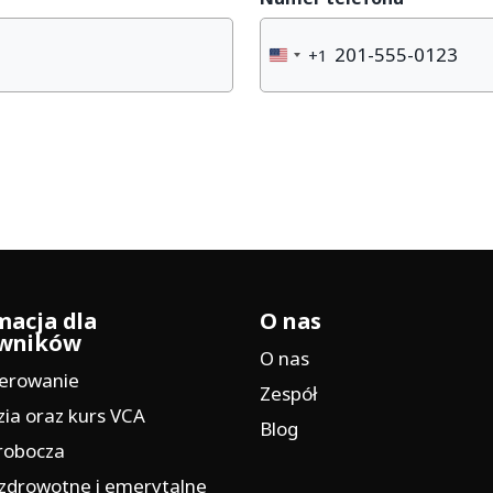
+1
United
States
+1
macja dla
O nas
owników
O nas
erowanie
Zespół
ia oraz kurs VCA
Blog
robocza
 zdrowotne i emerytalne