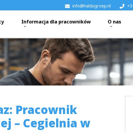
info@haldugroep.nl
+3
cy
Informacja dla pracowników
O nas
az: Pracownik
j – Cegielnia w