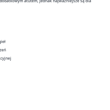
e dodatkowym atutem, jednak najważniejsze są dla
ieł
dzeń
cyjnej