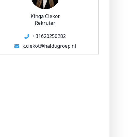
Kinga Ciekot
Rekruter
+31620250282
k.ciekot@haldugroep.nl