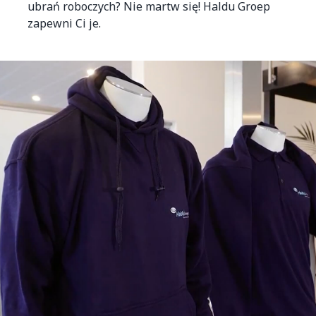
ubrań roboczych? Nie martw się! Haldu Groep
zapewni Ci je.