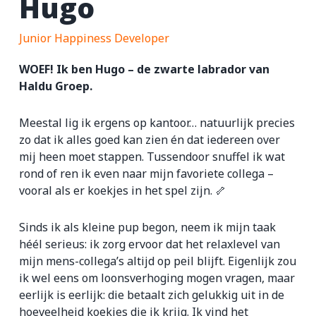
Hugo
ZZP-opdrachten
Junior Happiness Developer
Vakmensen nodig?
WOEF! Ik ben Hugo – de zwarte labrador van
Haldu Groep.
Meestal lig ik ergens op kantoor… natuurlijk precies
zo dat ik alles goed kan zien én dat iedereen over
mij heen moet stappen. Tussendoor snuffel ik wat
rond of ren ik even naar mijn favoriete collega –
vooral als er koekjes in het spel zijn. 🦴
Sinds ik als kleine pup begon, neem ik mijn taak
héél serieus: ik zorg ervoor dat het relaxlevel van
mijn mens-collega’s altijd op peil blijft. Eigenlijk zou
ik wel eens om loonsverhoging mogen vragen, maar
eerlijk is eerlijk: die betaalt zich gelukkig uit in de
hoeveelheid koekjes die ik krijg. Ik vind het