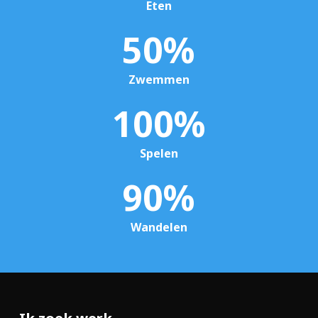
Eten
50
%
Zwemmen
100
%
Spelen
90
%
Wandelen