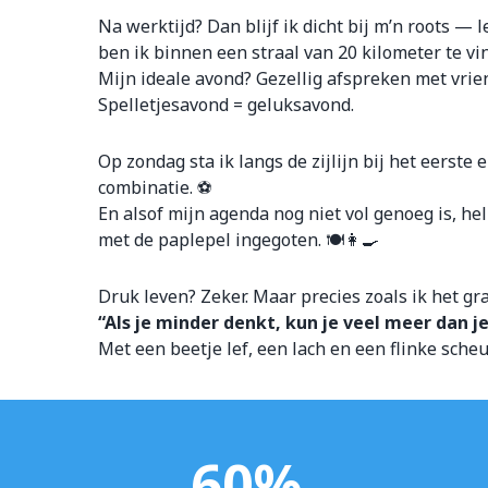
Na werktijd? Dan blijf ik dicht bij m’n roots —
ben ik binnen een straal van 20 kilometer te vi
Mijn ideale avond? Gezellig afspreken met vrien
Spelletjesavond = geluksavond.
Op zondag sta ik langs de zijlijn bij het eerst
combinatie. ⚽
En alsof mijn agenda nog niet vol genoeg is, he
met de paplepel ingegoten. 🍽️👩‍🍳
Druk leven? Zeker. Maar precies zoals ik het gra
“Als je minder denkt, kun je veel meer dan je
Met een beetje lef, een lach en een flinke sche
60
%