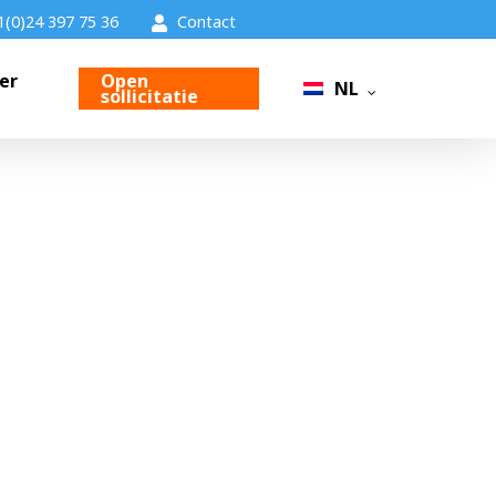
1(0)24 397 75 36
Contact
er
Open
NL
sollicitatie