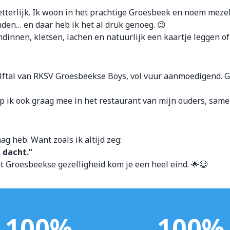
 letterlijk. Ik woon in het prachtige Groesbeek en noem mez
nden… en daar heb ik het al druk genoeg. 😉
dinnen, kletsen, lachen en natuurlijk een kaartje leggen of 
e elftal van RKSV Groesbeekse Boys, vol vuur aanmoedigend. 
lp ik ook graag mee in het restaurant van mijn ouders, samen 
ag heb. Want zoals ik altijd zeg:
 dacht.”
ut Groesbeekse gezelligheid kom je een heel eind. 🌟😄
100
%
100
%