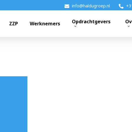
info@haldugroep.nl
+3
Opdrachtgevers
Ov
ZZP
Werknemers
k?