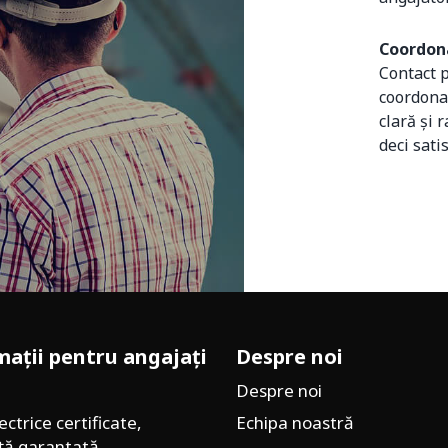
Coordona
Contact p
coordona
clară și 
deci satis
mații pentru angajați
Despre noi
Despre noi
ectrice certificate,
Echipa noastră
ță garantată