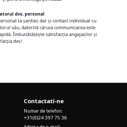
torul dvs. personal
ersonal la șantier, dar și contact individual cu
torul său, datorită căruia communicarea este
rapidă. Îmbunătățește satisfacția angajaților și
facția dvs.!
Contactati-ne
Numar de telefon:
+31(0)24 397 75 36
Adresa de e-mail: