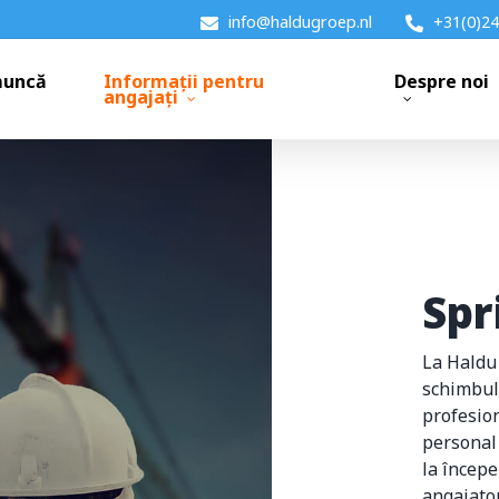
info@haldugroep.nl
+31(0)24
muncă
Informații pentru
Despre noi
angajați
Spr
La Haldu 
schimbul 
profesion
personal 
la începe
angajator