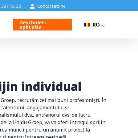
 397 75 36
Contactati-ne
Deschideti
RO
aplicatia
ijin individual
Groep, recrutăm cei mai buni profesioniști. În
talentului, angajamentului și
alismului dvs., antrenorul dvs. de lucru
de la Haldu Groep, vă va oferi întregul sprijin
rea muncii pentru un anumit proiect la
 și pentru întreaga perioadă.