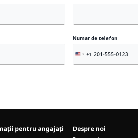
Numar de telefon
+1
United
States
+1
mații pentru angajați
Despre noi