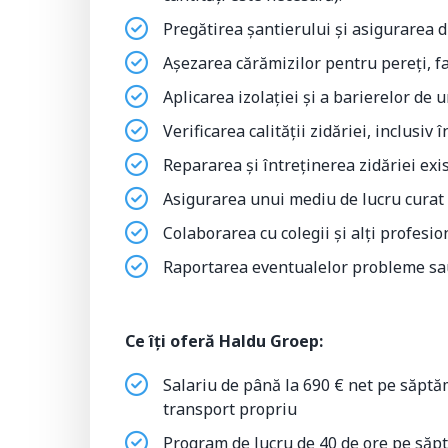
Pregătirea șantierului și asigurarea d
Așezarea cărămizilor pentru pereți, faț
Aplicarea izolației și a barierelor de 
Verificarea calității zidăriei, inclusiv
Repararea și întreținerea zidăriei exi
Asigurarea unui mediu de lucru curat ș
Colaborarea cu colegii și alți profesion
Raportarea eventualelor probleme sau
Ce îți oferă Haldu Groep:
Salariu de până la 690 € net pe săptăm
transport propriu
Program de lucru de 40 de ore pe să