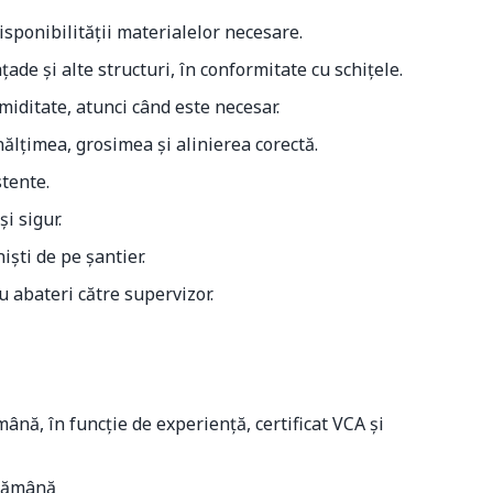
isponibilității materialelor necesare.
ade și alte structuri, în conformitate cu schițele.
umiditate, atunci când este necesar.
 înălțimea, grosimea și alinierea corectă.
stente.
i sigur.
iști de pe șantier.
 abateri către supervizor.
ână, în funcție de experiență, certificat VCA și
ptămână