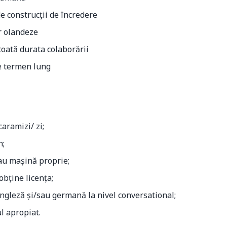
e construcții de încredere
r olandeze
toată durata colaborării
pe termen lung
aramizi/ zi;
n;
au mașină proprie;
obține licența;
gleză și/sau germană la nivel conversational;
ul apropiat.