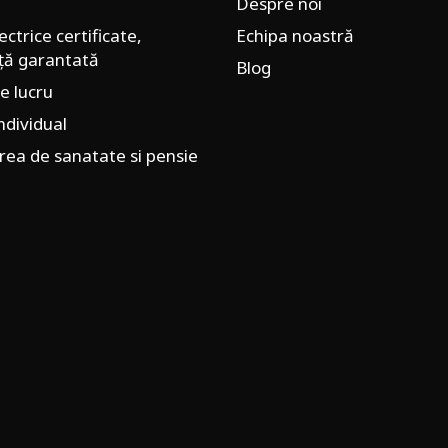
Despre noi
ectrice certificate,
Echipa noastră
ță garantată
Blog
e lucru
individual
rea de sanatate si pensie