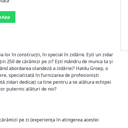
nată
tsApp
lor în construcții, în special în zidărie. Ești un zidar
uțin 250 de cărămizi pe zi? Ești mândru de munca ta și
vățând abordarea olandeză a zidăriei? Haldu Groep, o
e, specializată în furnizarea de profesioniști
ută zidari dedicați ca tine pentru a se alătura echipei
tor puternic alături de noi?
 cărămizi pe zi (experiența în atingerea acestei