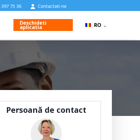
 397 75 36
Contactati-ne
Deschideti
RO
aplicatia
Persoană de contact