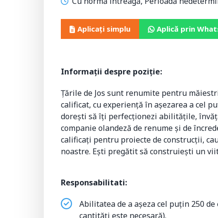
Cu normă întreagă, Perioadă nedetermi
Aplicați simplu
Aplică prin Wha
Informații despre poziție:
Țările de Jos sunt renumite pentru măiestria 
calificat, cu experiență în așezarea a cel p
dorești să îți perfecționezi abilitățile, în
companie olandeză de renume și de încreder
calificați pentru proiecte de construcții, ca
noastre. Ești pregătit să construiești un vii
Responsabilitati:
Abilitatea de a așeza cel puțin 250 de
cantități este necesară).