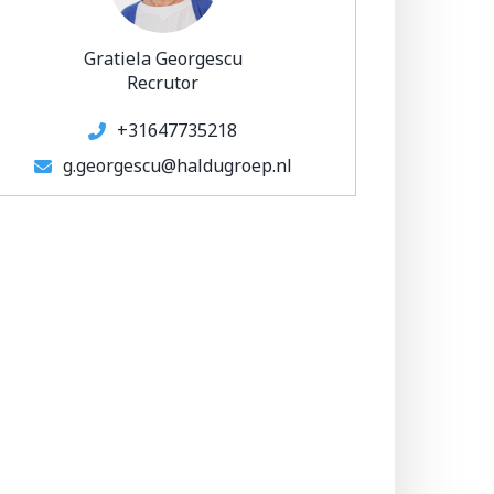
Gratiela Georgescu
Recrutor
+31647735218
g.georgescu@haldugroep.nl