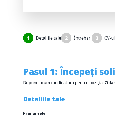
1
2
3
Detaliile tale
Întrebări
CV-ul
Pasul 1: Începeți sol
Depune acum candidatura pentru poziția:
Zida
Detaliile tale
Prenumele