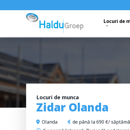
Skip
to
main
Locuri de 
content
Locuri de munca
Zidar Olanda
Olanda
de până la 690 €/ săptăm