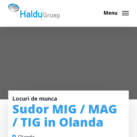
Skip
to
Menu
main
content
Locuri de munca
Sudor MIG / MAG
/ TIG in Olanda
Olanda