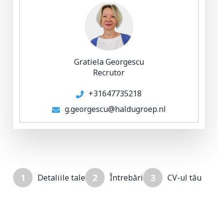
Gratiela Georgescu
Recrutor
+31647735218
g.georgescu@haldugroep.nl
1
2
3
Detaliile tale
Întrebări
CV-ul tău