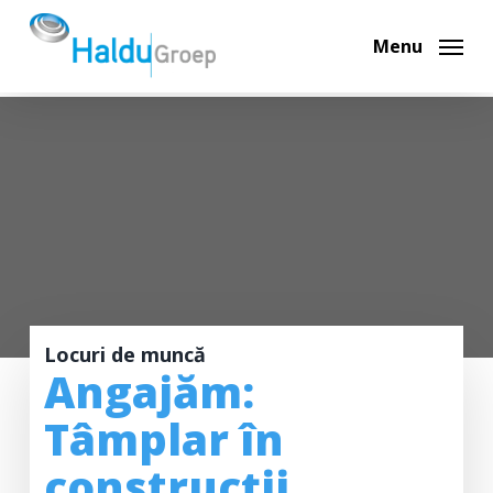
Skip
to
Menu
main
content
Locuri de muncă
Angajăm:
Tâmplar în
construcții