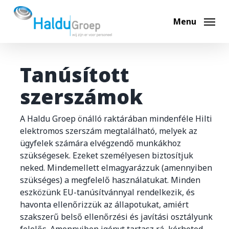
Skip
to
Menu
main
content
Tanúsított
szerszámok
A Haldu Groep önálló raktárában mindenféle Hilti
elektromos szerszám megtalálható, melyek az
ügyfelek számára elvégzendő munkákhoz
szükségesek. Ezeket személyesen biztosítjuk
neked. Mindemellett elmagyarázzuk (amennyiben
szükséges) a megfelelő használatukat. Minden
eszközünk EU-tanúsítvánnyal rendelkezik, és
havonta ellenőrizzük az állapotukat, amiért
szakszerű belső ellenőrzési és javítási osztályunk