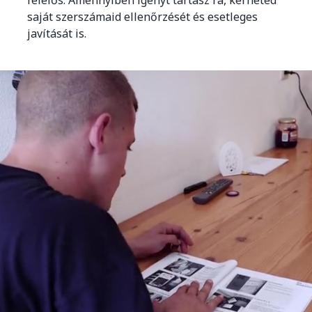
felelős. Amennyiben igényt tartasz rá, kérheted
saját szerszámaid ellenőrzését és esetleges
javítását is.