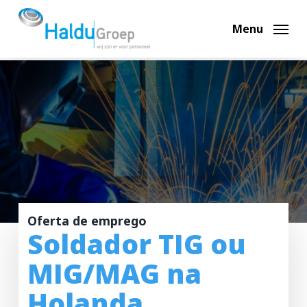
Skip
to
Menu
main
content
Oferta de emprego
Soldador TIG ou
MIG/MAG na
Holanda