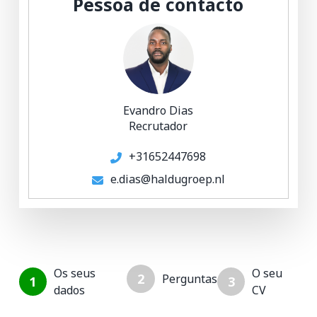
Pessoa de contacto
Evandro Dias
Recrutador
+31652447698
e.dias@haldugroep.nl
Os seus
O seu
2
Perguntas
1
3
dados
CV