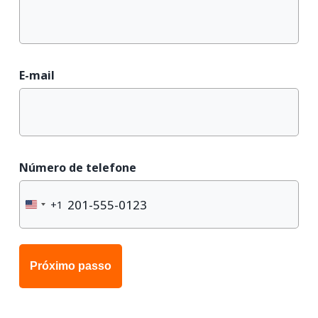
E-mail
Número de telefone
+1
United
States
+1