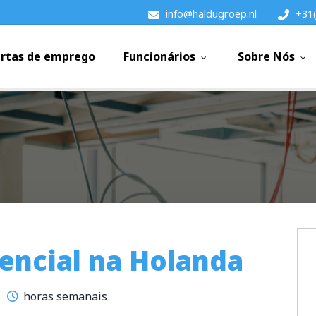
info@haldugroep.nl
+31(
rtas de emprego
Funcionários
Sobre Nós
dencial na Holanda
horas semanais