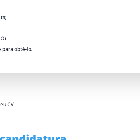
ta;
IO)
 para obtê-lo.
seu CV
a candidatura