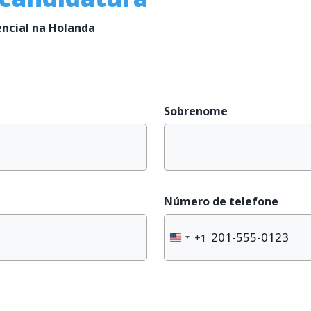
dencial na Holanda
Sobrenome
Número de telefone
+1
United
States
+1