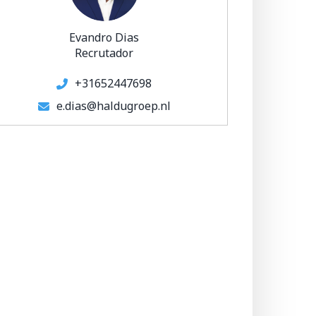
Evandro Dias
Recrutador
+31652447698
e.dias@haldugroep.nl