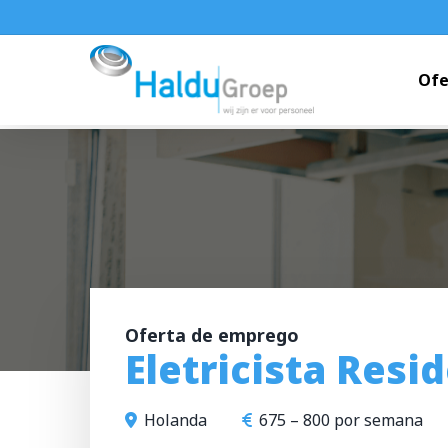
Skip
to
main
Ofe
content
Oferta de emprego
Eletricista Resi
Holanda
675 – 800 por semana