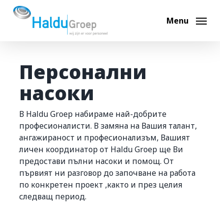
Skip
to
Menu
main
content
Персонални
Hoi, ik ben Max
насоки
Ik help je graag op weg. Waar ben je naar op zoek?
В Haldu Groep набираме най-добрите
професионалисти. В замяна на Вашия талант,
Bouwvacatures
ангажираност и професионализъм, Вашият
личен координатор от Haldu Groep ще Ви
Techniek vacatures
предостави пълни насоки и помощ. От
първият ни разговор до започване на работа
Automotive vacatures
по конкретен проект ,както и през целия
следващ период.
Werken bij Haldu